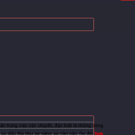
ăn trong việc vận chuyển, đặc biệt là những dòng
 xe đặc thù như xe nâng, xe cần cẩu. Do đó,
hợp