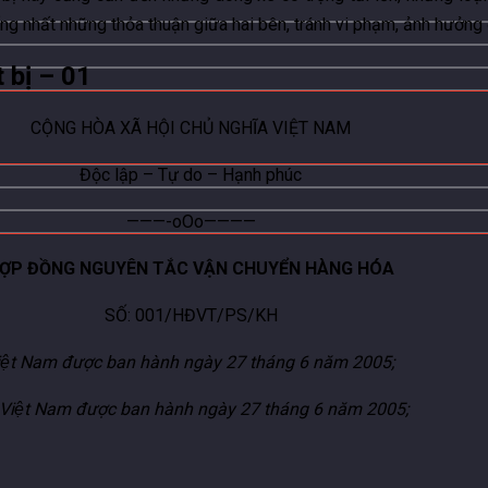
ng nhất những thỏa thuận giữa hai bên, tránh vi phạm, ảnh hưởng 
 bị – 01
CỘNG HÒA XÃ HỘI CHỦ NGHĨA VIỆT NAM
Độc lập – Tự do – Hạnh phúc
———-oOo————
ỢP ĐỒNG NGUYÊN TẮC VẬN CHUYỂN HÀNG HÓA
SỐ: 001/HĐVT/PS/KH
̃a Việt Nam được ban hành ngày 27 tháng 6 năm 2005;
ĩa Việt Nam được ban hành ngày 27 tháng 6 năm 2005;