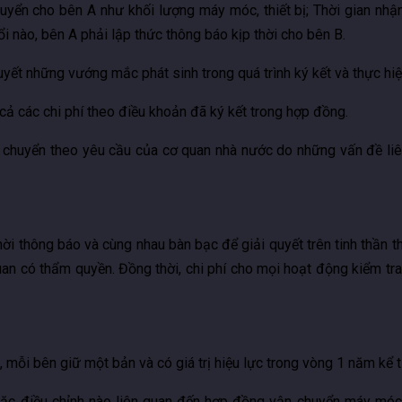
yển cho bên A như khối lượng máy móc, thiết bị; Thời gian nhận 
ổi nào, bên A phải lập thức thông báo kịp thời cho bên B.
quyết những vướng mắc phát sinh trong quá trình ký kết và thực h
cả các chi phí theo điều khoản đã ký kết trong hợp đồng.
 chuyển theo yêu cầu của cơ quan nhà nước do những vấn đề liê
thời thông báo và cùng nhau bàn bạc để giải quyết trên tinh thần 
n có thẩm quyền. Đồng thời, chi phí cho mọi hoạt động kiểm tra, 
mỗi bên giữ một bản và có giá trị hiệu lực trong vòng 1 năm kể t
hoặc điều chỉnh nào liên quan đến hợp đồng vận chuyển máy móc 