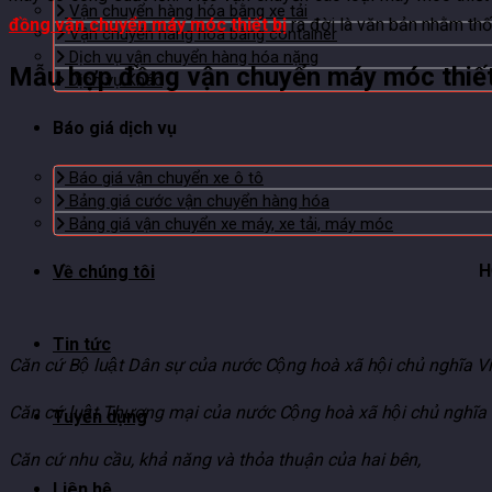
Vận chuyển hàng hóa bằng xe tải
đồng vận chuyển máy móc thiết bị
ra đời là văn bản nhằm thố
Vận chuyển hàng hóa bằng container
Dịch vụ vận chuyển hàng hóa nặng
Mẫu hợp đồng vận chuyển máy móc thiết
Dịch vụ Khác
Báo giá dịch vụ
Báo giá vận chuyển xe ô tô
Bảng giá cước vận chuyển hàng hóa
Bảng giá vận chuyển xe máy, xe tải, máy móc
H
Về chúng tôi
Tin tức
Căn cứ Bộ luật Dân sự của nước Cộng hoà xã hội chủ nghi
Căn cứ luật Thương mại của nước Cộng hoà xã hội chủ ngh
Tuyển dụng
Căn cứ nhu cầu, khả năng và thỏa thuận của hai bên,
Liên hệ