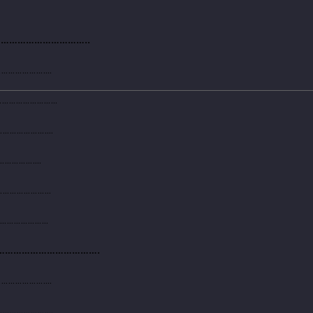
…………………………..
………………..
…………………….
………………..
……………..
……………….
……………….
…………………………….
………………..
………………..