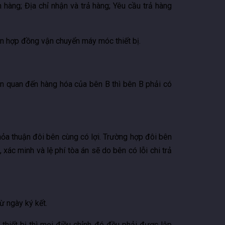
hàng; Địa chỉ nhận và trả hàng; Yêu cầu trả hàng
iện hợp đồng vận chuyển máy móc thiết bị.
n quan đến hàng hóa của bên B thì bên B phải có
thỏa thuận đôi bên cùng có lợi. Trường hợp đôi bên
xác minh và lệ phí tòa án sẽ do bên có lỗi chi trả
ừ ngày ký kết.
thiết bị thì mọi điều chỉnh đó đều phải được lập