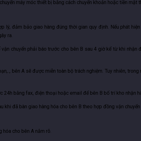
 chuyển máy móc thiết bị bằng cách chuyển khoản hoặc tiền mặt t
hợp lý, đảm bảo giao hàng đúng thời gian quy định. Nếu phát hi
gây ra.
ể vận chuyển phải báo trước cho bên B sau 4 giờ kể từ khi nhậ
oạn,.., bên A sẽ được miễn toàn bộ trách nghiệm. Tuy nhiên, trong
ớc 24h bằng fax, điện thoại hoặc email để bên B bố trí kho nhận h
au khi đã bàn giao hàng hóa cho bên B theo hợp đồng vận chuyển
ng hóa cho bên A nắm rõ.