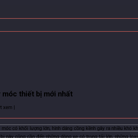
móc thiết bị mới nhất
t xem |
 móc có khối lượng lớn, hình dáng cồng kềnh gây ra nhiều khó kh
 bị này cũng cần đến những dòng xe có trọng tải lớn, những loại