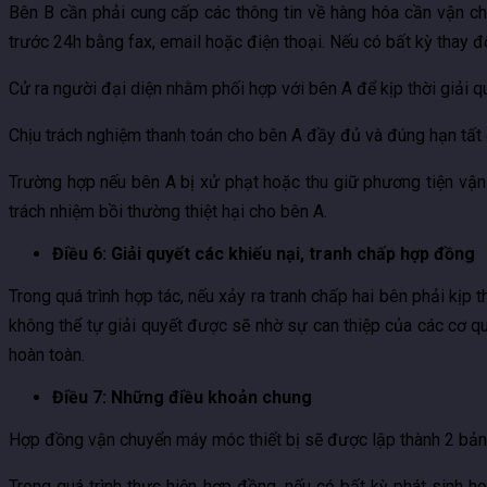
Bên B cần phải cung cấp các thông tin về hàng hóa cần vận chu
trước 24h bằng fax, email hoặc điện thoại. Nếu có bất kỳ thay đ
Cử ra người đại diện nhằm phối hợp với bên A để kịp thời giải 
Chịu trách nghiệm thanh toán cho bên A đầy đủ và đúng hạn tất 
Trường hợp nếu bên A bị xử phạt hoặc thu giữ phương tiện vận
trách nhiệm bồi thường thiệt hại cho bên A.
Điều 6: Giải quyết các khiếu nại, tranh chấp hợp đồng
Trong quá trình hợp tác, nếu xảy ra tranh chấp hai bên phải kịp 
không thể tự giải quyết được sẽ nhờ sự can thiệp của các cơ qua
hoàn toàn.
Điều 7: Những điều khoản chung
Hợp đồng vận chuyển máy móc thiết bị sẽ được lập thành 2 bản, 
Trong quá trình thực hiện hợp đồng, nếu có bất kỳ phát sinh 