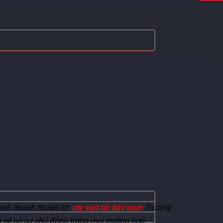
inh doanh thuận lợi,
cty vận tải bắc nam
Trường
g sẽ có sự chủ động trong mọi trường hợp.