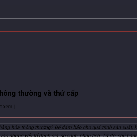
thông thường và thứ cấp
t xem |
 hàng hóa thông thường? Để đảm bảo cho quá trình sản xuất, k
 vào những yếu tố đánh giá, so sánh, phân tích. Từ đó, chủ hàn