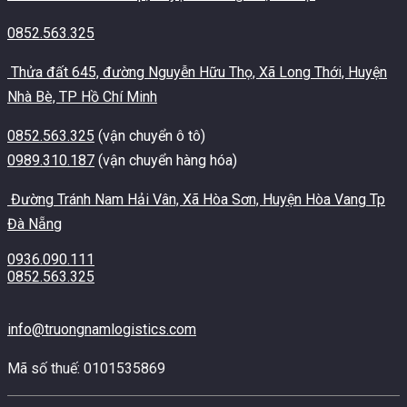
0852.563.325
Thửa đất 645, đường Nguyễn Hữu Thọ, Xã Long Thới, Huyện
Nhà Bè, TP Hồ Chí Minh
0852.563.325
(vận chuyển ô tô)
0989.310.187
(vận chuyển hàng hóa)
Đường Tránh Nam Hải Vân, Xã Hòa Sơn, Huyện Hòa Vang Tp
Đà Nẵng
0936.090.111
0852.563.325
info@truongnamlogistics.com
Mã số thuế: 0101535869