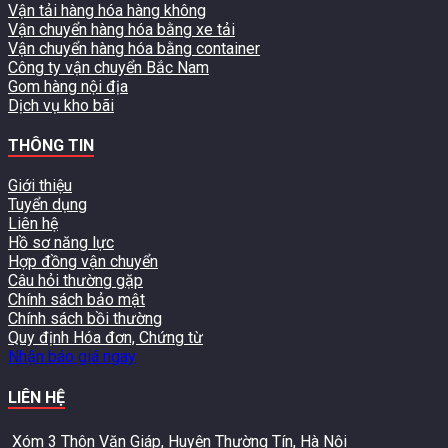
Vận tải hàng hóa hàng không
Vận chuyển hàng hóa bằng xe tải
Vận chuyển hàng hóa bằng container
Công ty vận chuyển Bắc Nam
Gom hàng nội địa
Dịch vụ kho bãi
THÔNG TIN
Giới thiệu
Tuyển dụng
Liên hệ
Hồ sơ năng lực
Hợp đồng vận chuyển
Câu hỏi thường gặp
Chính sách bảo mật
Chính sách bồi thường
Quy định Hóa đơn, Chứng từ
Nhận báo giá ngay
LIÊN HỆ
Xóm 3 Thôn Văn Giáp, Huyện Thường Tín,
Hà Nội