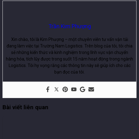
Trần Kim Phượng
Xin chào, tôi là Kim Phượng – một chuyên viên tư vấn vận tải
đang làm việc tại Trường Nam Logistics. Trên blog của tôi, tôi chia
sẻ những kiến thức và kinh nghiệm trong lĩnh vực vận chuyển
hàng hóa, tích lũy được trong suốt 15 năm hoạt động trong ngành
Logistics. Tôi hy vọng rằng các thông tin này sẽ giúp ích cho các
bạn đọc của tôi.
Bài viết liên quan