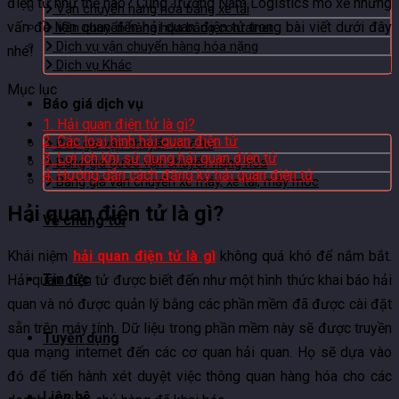
điện tử như thế nào? Cùng Trường Nam Logistics mổ xẻ những
Vận chuyển hàng hóa bằng xe tải
vấn đề liên quan đến hải quan điện tử trong bài viết dưới đây
Vận chuyển hàng hóa bằng container
Dịch vụ vận chuyển hàng hóa nặng
nhé!
Dịch vụ Khác
Mục lục
Báo giá dịch vụ
1.
Hải quan điện tử là gì?
2.
Các loại hình hải quan điện tử
Báo giá vận chuyển xe ô tô
3.
Lợi ích khi sử dụng hải quan điện tử
Bảng giá cước vận chuyển hàng hóa
4.
Hướng dẫn cách đăng ký hải quan điện tử
Bảng giá vận chuyển xe máy, xe tải, máy móc
Hải quan điện tử là gì?
Về chúng tôi
Khái niệm
hải quan điện tử là gì
không quá khó để nắm bắt.
Tin tức
Hải quan điện tử được biết đến như một hình thức khai báo hải
quan và nó được quản lý bằng các phần mềm đã được cài đặt
sẵn trên máy tính. Dữ liệu trong phần mềm này sẽ được truyền
Tuyển dụng
qua mạng internet đến các cơ quan hải quan. Họ sẽ dựa vào
đó để tiến hành xét duyệt việc thông quan hàng hóa cho các
Liên hệ