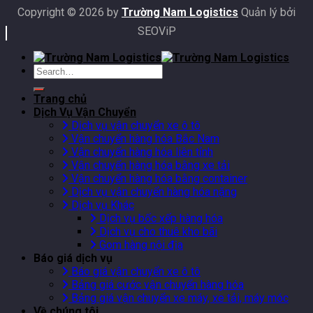
Copyright © 2026 by
Trường Nam Logistics
Quản lý bởi
SEOViP
Trang chủ
Dịch Vụ Vận Chuyển
Dịch vụ vận chuyển xe ô tô
Vận chuyển hàng hóa Bắc Nam
Vận chuyển hàng hóa liên tỉnh
Vận chuyển hàng hóa bằng xe tải
Vận chuyển hàng hóa bằng container
Dịch vụ vận chuyển hàng hóa nặng
Dịch vụ Khác
Dịch vụ bốc xếp hàng hóa
Dịch vụ cho thuê kho bãi
Gom hàng nội địa
Báo giá dịch vụ
Báo giá vận chuyển xe ô tô
Bảng giá cước vận chuyển hàng hóa
Bảng giá vận chuyển xe máy, xe tải, máy móc
Về chúng tôi