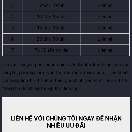
3
5 tấn- 10 tấn
Liên hệ
4
10 tấn- 15 tấn
Liên hệ
5
15 tấn- 20 tấn
Liên hệ
6
20 tấn- 30 tấn
Liên hệ
7
Từ 30 tấn trở lên
Liên hệ
Giá vận chuyển phụ thuộc nhiều yếu tố như loại hàng hóa vận
chuyển, phương thức vận tải, địa điểm giao nhận,.. Quý khách
vui lòng liên hệ để nhận báo giá chính xác nhất, hoặc để lại
thông tin để chúng tôi kịp thời liên lạc.
LIÊN HỆ VỚI CHÚNG TÔI NGAY ĐỂ NHẬN
NHIỀU ƯU ĐÃI