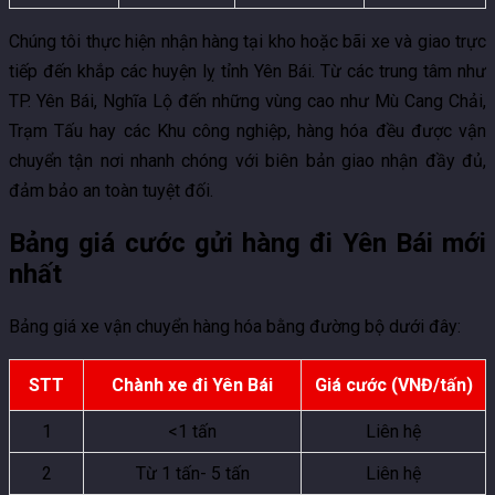
Chúng tôi thực hiện nhận hàng tại kho hoặc bãi xe và giao trực
tiếp đến khắp các huyện lỵ tỉnh Yên Bái. Từ các trung tâm như
TP. Yên Bái, Nghĩa Lộ đến những vùng cao như Mù Cang Chải,
Trạm Tấu hay các Khu công nghiệp, hàng hóa đều được vận
chuyển tận nơi nhanh chóng với biên bản giao nhận đầy đủ,
đảm bảo an toàn tuyệt đối.
Bảng giá cước gửi hàng đi Yên Bái mới
nhất
Bảng giá xe vận chuyển hàng hóa bằng đường bộ dưới đây:
STT
Chành xe đi Yên Bái
Giá cước (VNĐ/tấn)
1
<1 tấn
Liên hệ
2
Từ 1 tấn- 5 tấn
Liên hệ