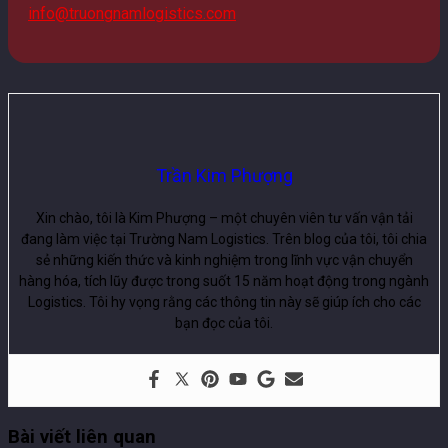
info@truongnamlogistics.com
Trần Kim Phượng
Xin chào, tôi là Kim Phượng – một chuyên viên tư vấn vận tải
đang làm việc tại Trường Nam Logistics. Trên blog của tôi, tôi chia
sẻ những kiến thức và kinh nghiệm trong lĩnh vực vận chuyển
hàng hóa, tích lũy được trong suốt 15 năm hoạt động trong ngành
Logistics. Tôi hy vọng rằng các thông tin này sẽ giúp ích cho các
bạn đọc của tôi.
Bài viết liên quan