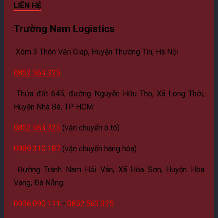
LIÊN HỆ
Trường Nam Logistics
Xóm 3 Thôn Văn Giáp, Huyện Thường Tín,
Hà Nội
0852.563.325
Thửa đất 645, đường Nguyễn Hữu Thọ, Xã Long Thới,
Huyện Nhà Bè, TP HCM
0852.563.325
(vận chuyển ô tô)
0989.310.187
(vận chuyển hàng hóa)
Đường Tránh Nam Hải Vân, Xã Hòa Sơn, Huyện Hòa
Vang,
Đà Nẵng
0936.090.111
-
0852.563.325