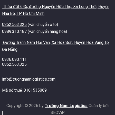
Thửa đất 645, đường Nguyễn Hữu Thọ, Xã Long Thới, Huyện
Nhà Bè, TP Hồ Chí Minh
0852.563.325
(vận chuyển ô tô)
0989.310.187
(vận chuyển hàng hóa)
Đường Tránh Nam Hải Vân, Xã Hòa Sơn, Huyện Hòa Vang Tp
Đà Nẵng
0936.090.111
0852.563.325
info@truongnamlogistics.com
Mã số thuế: 0101535869
Copyright © 2026 by
Trường Nam Logistics
Quản lý bởi
SEOViP