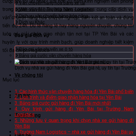
cước phí tối ưu nhất? Với hơn 20 năm kinh nghiệm tiên phong
Vận chuyển hàng hóa bằng xe tải
trong ngành vận tải, Trường Nam Logistics cung cấp dịch vụ
Vận chuyển hàng hóa bằng container
Dịch vụ vận chuyển hàng hóa nặng
vận chuyển hàng hóa chuyên nghiệp, cam kết an toàn và đúng
Dịch vụ Khác
tiến độ 24h. Dù là hàng lẻ hay hàng nguyên chuyến, chúng tôi
luôn có giải pháp giao nhận tận nơi tại TP. Yên Bái và các
Báo giá dịch vụ
huyện lỵ với quy trình minh bạch, giúp doanh nghiệp tiết kiệm
Báo giá vận chuyển xe ô tô
tối đa chi phí logistics.
Bảng giá cước vận chuyển hàng hóa
Bảng giá vận chuyển xe máy, xe tải, máy móc
Dịch vụ nhà xe gửi hàng đi Yên Bái giá rẻ, uy tín tại Trườ
Về chúng tôi
Mục lục
1.
Các hình thức vận chuyển hàng hóa đi Yên Bái phổ biến
Tin tức
2.
Lịch trình và điểm giao nhận hàng hóa tại Yên Bái
3.
Bảng giá cước gửi hàng đi Yên Bái mới nhất
4.
Quy trình gửi hàng đi Yên Bái tại Trường Nam
Logistics
Tuyển dụng
5.
Những lưu ý quan trọng khi chọn nhà xe gửi hàng đi
Yên Bái
6.
Trường Nam Logistics – nhà xe gửi hàng đi Yên Bái uy
Liên hệ