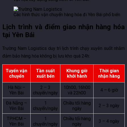
Các hình thức vận chuyển hàng hóa đi Yên Bái phổ biến
Lịch trình và điểm giao nhận hàng hóa
tại Yên Bái
Trường Nam Logistics duy trì lịch trình chạy xuyên suốt nhằm
đảm bảo hàng hóa không bị lưu kho quá 24h:
Tuyến vận
Tần suất
Khung giờ
Thời gian
chuyển
xuất bến
khởi hành
nhận hàng
Hà Nội –
2 – 3
10h00, 16h00
4 – 6 giờ
Yên Bái
chuyến/ngày
và 22h00
Đà Nẵng –
1
Chiều tối hàng
2 – 3 ngày
Yên Bái
chuyến/ngày
ngày
TP.HCM –
1
Chiều tối hàng
3 – 4 ngày
Yên Bái
chuyến/ngày
ngày