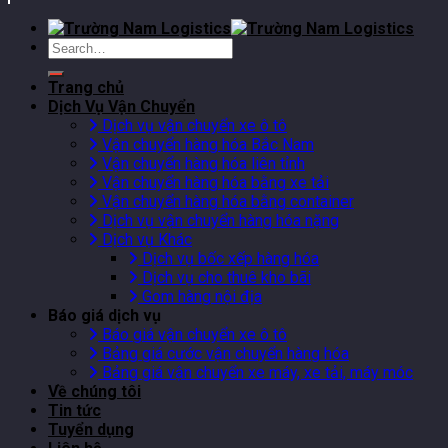
Trang chủ
Dịch Vụ Vận Chuyển
Dịch vụ vận chuyển xe ô tô
Vận chuyển hàng hóa Bắc Nam
Vận chuyển hàng hóa liên tỉnh
Vận chuyển hàng hóa bằng xe tải
Vận chuyển hàng hóa bằng container
Dịch vụ vận chuyển hàng hóa nặng
Dịch vụ Khác
Dịch vụ bốc xếp hàng hóa
Dịch vụ cho thuê kho bãi
Gom hàng nội địa
Báo giá dịch vụ
Báo giá vận chuyển xe ô tô
Bảng giá cước vận chuyển hàng hóa
Bảng giá vận chuyển xe máy, xe tải, máy móc
Về chúng tôi
Tin tức
Tuyển dụng