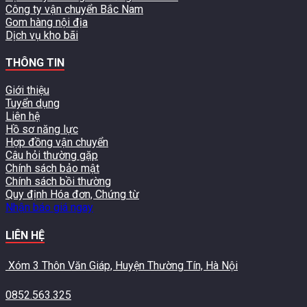
Công ty vận chuyển Bắc Nam
Gom hàng nội địa
Dịch vụ kho bãi
THÔNG TIN
Giới thiệu
Tuyển dụng
Liên hệ
Hồ sơ năng lực
Hợp đồng vận chuyển
Câu hỏi thường gặp
Chính sách bảo mật
Chính sách bồi thường
Quy định Hóa đơn, Chứng từ
Nhận báo giá ngay
LIÊN HỆ
Xóm 3 Thôn Văn Giáp, Huyện Thường Tín,
Hà Nội
0852.563.325